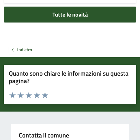
Tutte le novità
Indietro
Quanto sono chiare le informazioni su questa
pagina?
Valuta da 1 a 5 stelle la pagina
Valuta 1 stelle su 5
Valuta 2 stelle su 5
Valuta 3 stelle su 5
Valuta 4 stelle su 5
Valuta 5 stelle su 5
Contatta il comune