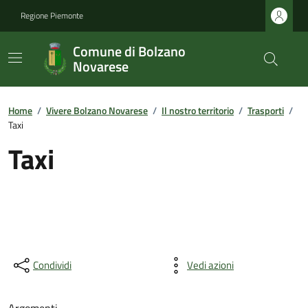
Regione Piemonte
Comune di Bolzano
Novarese
Home
/
Vivere Bolzano Novarese
/
Il nostro territorio
/
Trasporti
/
Taxi
Taxi
Condividi
Vedi azioni