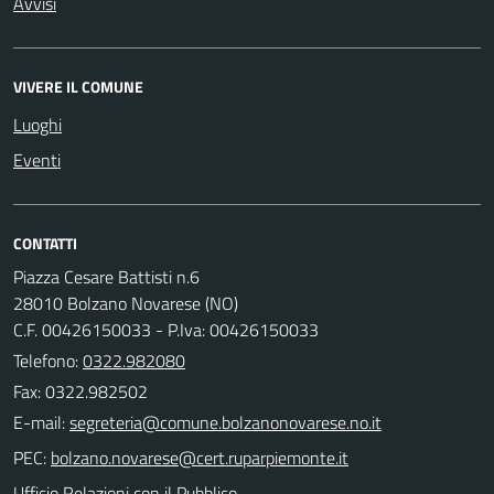
Avvisi
VIVERE IL COMUNE
Luoghi
Eventi
CONTATTI
Piazza Cesare Battisti n.6
28010 Bolzano Novarese (NO)
C.F. 00426150033 - P.Iva: 00426150033
Telefono:
0322.982080
Fax: 0322.982502
E-mail:
PEC:
Ufficio Relazioni con il Pubblico