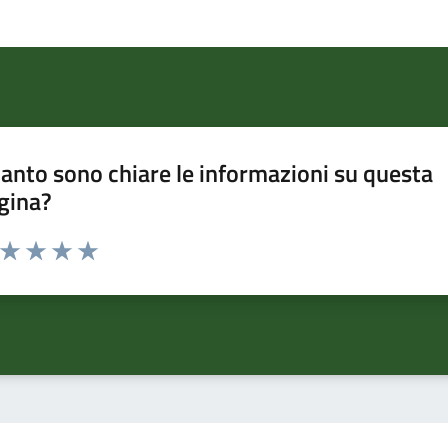
anto sono chiare le informazioni su questa
gina?
a da 1 a 5 stelle la pagina
ta 1 stelle su 5
Valuta 2 stelle su 5
Valuta 3 stelle su 5
Valuta 4 stelle su 5
Valuta 5 stelle su 5