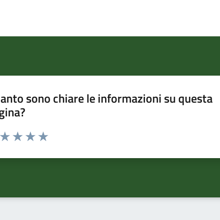
anto sono chiare le informazioni su questa
gina?
a da 1 a 5 stelle la pagina
ta 1 stelle su 5
Valuta 2 stelle su 5
Valuta 3 stelle su 5
Valuta 4 stelle su 5
Valuta 5 stelle su 5