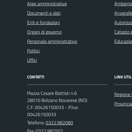
Aree amministrative
Ambient
Documenti e dati
Anagrafe 
Enti e fondazioni
Autorizza
Organi di governo
Catasto e
Personale amministrativo
Educazio
Politici
Uffici
CONTATTI
LINK UTIL
Piazza Cesare Battisti n.6
Regione
28010 Bolzano Novarese (NO)
Provinci
C.F. 00426150033 - P.Iva:
00426150033
Telefono:
0322.982080
Fax: 0322.982502