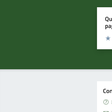
Qu
pa
Valut
Valu
Con