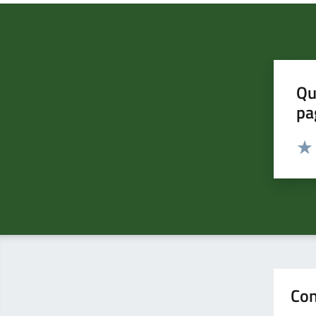
Qu
pa
Valut
Valu
Con