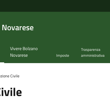
 Novarese
Vivere Bolzano
Trasparenza
Novarese
Imposte
amministrativa
zione Civile
ivile