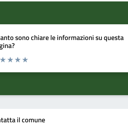
anto sono chiare le informazioni su questa
gina?
a da 1 a 5 stelle la pagina
ta 1 stelle su 5
Valuta 2 stelle su 5
Valuta 3 stelle su 5
Valuta 4 stelle su 5
Valuta 5 stelle su 5
tatta il comune