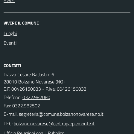
Avvisi
VIVERE IL COMUNE
Luoghi
Eventi
CONTATTI
Piazza Cesare Battisti n.6
28010 Bolzano Novarese (NO)
C.F. 00426150033 - P.Iva: 00426150033
Telefono:
0322.982080
Fax: 0322.982502
E-mail:
PEC:
Ufficio Relazioni con il Pubblico