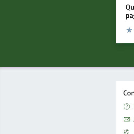
Qu
pa
Valut
Valu
Con