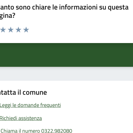
anto sono chiare le informazioni su questa
gina?
a da 1 a 5 stelle la pagina
ta 1 stelle su 5
Valuta 2 stelle su 5
Valuta 3 stelle su 5
Valuta 4 stelle su 5
Valuta 5 stelle su 5
tatta il comune
Leggi le domande frequenti
Richiedi assistenza
Chiama il numero 0322.982080