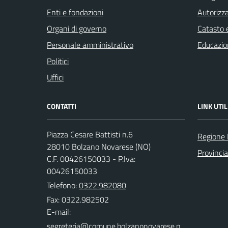
Enti e fondazioni
Autorizza
Organi di governo
Catasto e
Personale amministrativo
Educazio
Politici
Uffici
CONTATTI
LINK UTIL
Piazza Cesare Battisti n.6
Regione
28010 Bolzano Novarese (NO)
Provinci
C.F. 00426150033 - P.Iva:
00426150033
Telefono:
0322.982080
Fax: 0322.982502
E-mail: